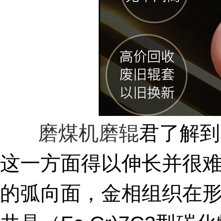
磨煤机磨辊
君了解到
这一方面得以伸长并很
的弧向面，金相组织在