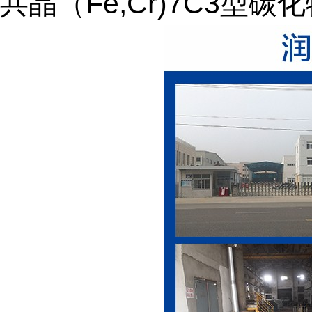
共晶（Fe,Cr)7C3型碳