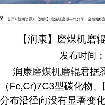
首页>
新闻资讯>
【润康】磨煤机磨辊与您分享：金相组织
【润康】磨煤机磨
发布时间：20
润康
磨煤机磨辊
君据
（Fc,Cr)7C3型碳
分布沿径向没有显著变